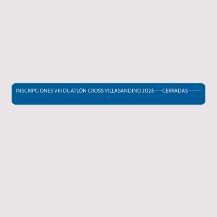
ADULTOS: 18:00 H
CATEGORIAS INFANTILES
DESDE LAS 15:00 HORAS
INSCRIPCIONES VIII DUATLÓN CROSS VILLASANDINO 2026 ---CERRADAS -----
-